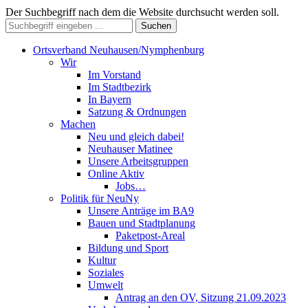
Der Suchbegriff nach dem die Website durchsucht werden soll.
Suchen
Ortsverband Neuhausen/Nymphenburg
Wir
Im Vorstand
Im Stadtbezirk
In Bayern
Satzung & Ordnungen
Machen
Neu und gleich dabei!
Neuhauser Matinee
Unsere Arbeitsgruppen
Online Aktiv
Jobs…
Politik für NeuNy
Unsere Anträge im BA9
Bauen und Stadtplanung
Paketpost-Areal
Bildung und Sport
Kultur
Soziales
Umwelt
Antrag an den OV, Sitzung 21.09.2023