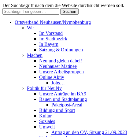
Der Suchbegriff nach dem die Website durchsucht werden soll.
Suchen
Ortsverband Neuhausen/Nymphenburg
Wir
Im Vorstand
Im Stadtbezirk
In Bayern
Satzung & Ordnungen
Machen
Neu und gleich dabei!
Neuhauser Matinee
Unsere Arbeitsgruppen
Online Aktiv
Jobs…
Politik für NeuNy
Unsere Anträge im BA9
Bauen und Stadtplanung
Paketpost-Areal
Bildung und Sport
Kultur
Soziales
Umwelt
Antrag an den OV, Sitzung 21.09.2023