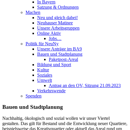
In Bayern
Satzung & Ordnungen
Machen
Neu und gleich dabei!
Neuhauser Matinee
Unsere Arbeitsgruppen
Online Aktiv
Jobs…
Politik für NeuNy
Unsere Anträge im BA9
Bauen und Stadtplanung
Paketpost-Areal
Bildung und Sport
Kultur
Soziales
Umwelt
Antrag an den OV, Sitzung 21.09.2023
Verkehrswende
Spenden
Bauen und Stadtplanung
Nachhaltig, ökologisch und sozial wollen wir unser Viertel
gestalten. Das gilt für Bestand und die Entwicklung neuer Quartiere,
beispielsweise das Kreativquartier oder aktuell das Areal rund um