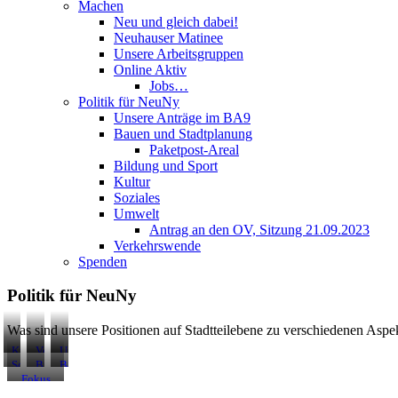
Machen
Neu und gleich dabei!
Neuhauser Matinee
Unsere Arbeitsgruppen
Online Aktiv
Jobs…
Politik für NeuNy
Unsere Anträge im BA9
Bauen und Stadtplanung
Paketpost-Areal
Bildung und Sport
Kultur
Soziales
Umwelt
Antrag an den OV, Sitzung 21.09.2023
Verkehrswende
Spenden
Politik für NeuNy
Was sind unsere Positionen auf Stadtteilebene zu verschiedenen Aspe
Kultur
Verkehrswende
Umwelt
Soziales
Bildung
Bauen
und
und
Fokus
Sport
Stadtplanung
Paketpost-