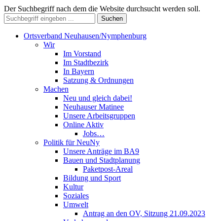
Der Suchbegriff nach dem die Website durchsucht werden soll.
Suchen
Ortsverband Neuhausen/Nymphenburg
Wir
Im Vorstand
Im Stadtbezirk
In Bayern
Satzung & Ordnungen
Machen
Neu und gleich dabei!
Neuhauser Matinee
Unsere Arbeitsgruppen
Online Aktiv
Jobs…
Politik für NeuNy
Unsere Anträge im BA9
Bauen und Stadtplanung
Paketpost-Areal
Bildung und Sport
Kultur
Soziales
Umwelt
Antrag an den OV, Sitzung 21.09.2023