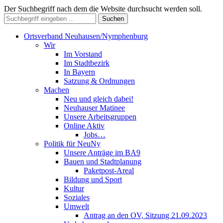
Der Suchbegriff nach dem die Website durchsucht werden soll.
Suchen
Ortsverband Neuhausen/Nymphenburg
Wir
Im Vorstand
Im Stadtbezirk
In Bayern
Satzung & Ordnungen
Machen
Neu und gleich dabei!
Neuhauser Matinee
Unsere Arbeitsgruppen
Online Aktiv
Jobs…
Politik für NeuNy
Unsere Anträge im BA9
Bauen und Stadtplanung
Paketpost-Areal
Bildung und Sport
Kultur
Soziales
Umwelt
Antrag an den OV, Sitzung 21.09.2023