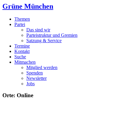
Grüne München
Themen
Partei
Das sind wir
Parteistruktur und Gremien
Satzung & Service
Termine
Kontakt
Suche
Mitmachen
Mitglied werden
Spenden
Newsletter
Jobs
Orte: Online