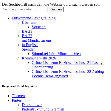
Der Suchbegriff nach dem die Website durchsucht werden soll.
Suchen
Ortsverband Pasing/Aubing
Über uns
Vorstand
BA 21
BA 22
mit Mandat für uns
in English
Spenden
Stimmkreisbüro München-West
Kommunalwahl 2026
Grüne Liste zum Bezirksausschuss 21 Pasing-
Obermenzing
Grüne Liste zum Bezirksausschuss 22 Aubing-
Lochhausen-Langwied
Hauptmenü für Mobilgeräte:
Themen
Partei
Das sind wir
Parteistruktur und Gremien