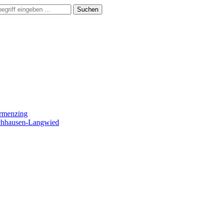
Suchen
ermenzing
ochhausen-Langwied