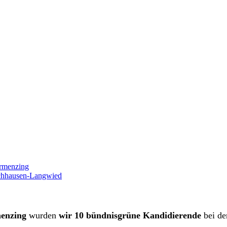
ermenzing
ochhausen-Langwied
menzing
wurden
wir 10 bündnisgrüne Kandidierende
bei d