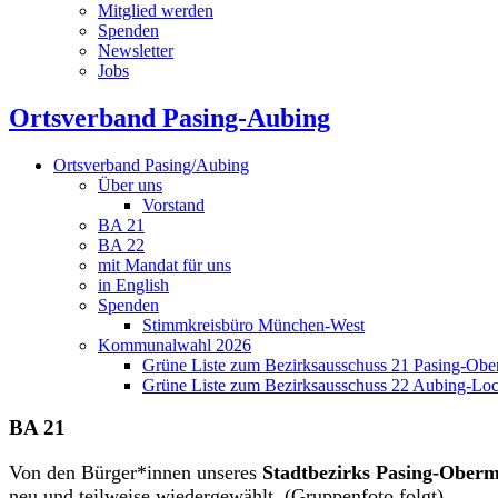
Mitglied werden
Spenden
Newsletter
Jobs
Ortsverband Pasing-Aubing
Ortsverband Pasing/Aubing
Über uns
Vorstand
BA 21
BA 22
mit Mandat für uns
in English
Spenden
Stimmkreisbüro München-West
Kommunalwahl 2026
Grüne Liste zum Bezirksausschuss 21 Pasing-Ob
Grüne Liste zum Bezirksausschuss 22 Aubing-L
BA 21
Von den Bürger*innen unseres
Stadtbezirks Pasing-Ober
neu und teilweise wiedergewählt. (Gruppenfoto folgt)