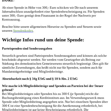
DANKE
!
Ab einer Spende in Höhe von 300,- Euro schicken wir Dir nach unserem
Jahresabschluss unaufgefordert eine Spendenbescheinigung zu. Für Spenden
unter 300,- Euro genügt dem Finanzamt in der Regel der Nachweis per
Kontoauszug.
Beachte bitte unsere allgemeinen Hinweise zu Spenden und Steuern sowie
unseren
Spendenkodex
.
Wichtige Infos rund um deine Spende:
Parteispenden sind Sonderausgaben
Steuerlich gesehen sind Parteispenden Sonderausgaben und können als solche
beschränkt abgesetzt werden. Sie werden vom Gesetzgeber als Beitrag zur
Stärkung des demokratischen Gemeinwesens steuerlich begünstigt. Dies gilt für
sämtliche Zuwendungen, das heißt nicht nur für Spenden, sondern auch für
Mandatsträgerbeiträge und Mitgliedsbeiträge.
Absetzbarkeit nach § 34g EStG und § 10 b Abs. 2 EStG
Wie mache ich Mitgliedsbeiträge und Spenden an Parteien bei der Steuer
geltend
?
Bei Mitgliedsbeiträgen oder Spenden bis zu 300 € (je Spende) reicht die
Buchungsbestätigung eines Kreditinstituts aus. Im Verwendungszweck muss
Spende oder Mitgliedsbeitrag angegeben sein. Nur bei einzelnen Spenden über
300 € ist eine Spendenbescheinigung für die Anerkennung erforderlich, bei
Mitgliedsbeiträgen ist gar keine Bescheinigung erforderlich. Die