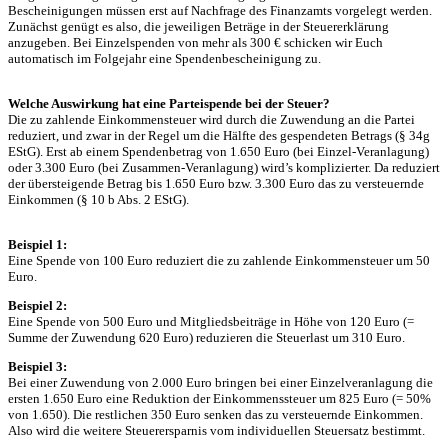
Bescheinigungen müssen erst auf Nachfrage des Finanzamts vorgelegt werden.
Zunächst genügt es also, die jeweiligen Beträge in der Steuererklärung
anzugeben. Bei Einzelspenden von mehr als 300 € schicken wir Euch
automatisch im Folgejahr eine Spendenbescheinigung zu.
Welche Auswirkung hat eine Parteispende bei der Steuer?
Die zu zahlende Einkommensteuer wird durch die Zuwendung an die Partei
reduziert, und zwar in der Regel um die Hälfte des gespendeten Betrags (§ 34g
EStG). Erst ab einem Spendenbetrag von 1.650 Euro (bei Einzel-Veranlagung)
oder 3.300 Euro (bei Zusammen-Veranlagung) wird’s komplizierter. Da reduziert
der übersteigende Betrag bis 1.650 Euro bzw. 3.300 Euro das zu versteuernde
Einkommen (§ 10 b Abs. 2 EStG).
Beispiel 1:
Eine Spende von 100 Euro reduziert die zu zahlende Einkommensteuer um 50
Euro.
Beispiel 2:
Eine Spende von 500 Euro und Mitgliedsbeiträge in Höhe von 120 Euro (=
Summe der Zuwendung 620 Euro) reduzieren die Steuerlast um 310 Euro.
Beispiel 3:
Bei einer Zuwendung von 2.000 Euro bringen bei einer Einzelveranlagung die
ersten 1.650 Euro eine Reduktion der Einkommenssteuer um 825 Euro (= 50%
von 1.650). Die restlichen 350 Euro senken das zu versteuernde Einkommen.
Also wird die weitere Steuerersparnis vom individuellen Steuersatz bestimmt.