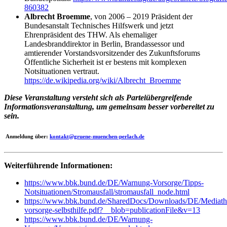
860382
Albrecht Broemme
, von 2006 – 2019 Präsident der
Bundesanstalt Technisches Hilfswerk und jetzt
Ehrenpräsident des THW. Als ehemaliger
Landesbranddirektor in Berlin, Brandassessor und
amtierender Vorstandsvorsitzender des Zukunftsforums
Öffentliche Sicherheit ist er bestens mit komplexen
Notsituationen vertraut.
https://de.wikipedia.org/wiki/Albrecht_Broemme
Diese Veranstaltung versteht sich als Parteiübergreifende
Informationsveranstaltung, um gemeinsam besser vorbereitet zu
sein.
Anmeldung über:
kontakt@gruene-muenchen-perlach.de
Weiterführende Informationen:
https://www.bbk.bund.de/DE/Warnung-Vorsorge/Tipps-
Notsituationen/Stromausfall/stromausfall_node.html
https://www.bbk.bund.de/SharedDocs/Downloads/DE/Mediathek
vorsorge-selbsthilfe.pdf?__blob=publicationFile&v=13
https://www.bbk.bund.de/DE/Warnung-