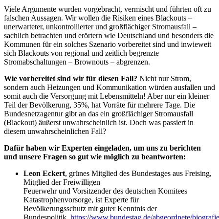
Viele Argumente wurden vorgebracht, vermischt und führten oft zu
falschen Aussagen. Wir wollen die Risiken eines Blackouts –
unerwarteter, unkontrollierter und großflächiger Stromausfall –
sachlich betrachten und erörtern wie Deutschland und besonders die
Kommunen für ein solches Szenario vorbereitet sind und inwieweit
sich Blackouts von regional und zeitlich begrenzte
Stromabschaltungen – Brownouts – abgrenzen.
Wie vorbereitet sind wir für diesen Fall?
Nicht nur Strom,
sondern auch Heizungen und Kommunikation würden ausfallen und
somit auch die Versorgung mit Lebensmitteln! Aber nur ein kleiner
Teil der Bevölkerung, 35%, hat Vorräte für mehrere Tage. Die
Bundesnetzagentur gibt an das ein großflächiger Stromausfall
(Blackout) äußerst unwahrscheinlich ist. Doch was passiert in
diesem unwahrscheinlichen Fall?
Dafür haben wir Experten eingeladen, um uns zu berichten
und unsere Fragen so gut wie möglich zu beantworten:
Leon Eckert
, grünes Mitglied des Bundestages aus Freising,
Mitglied der Freiwilligen
Feuerwehr und Vorsitzender des deutschen Komitees
Katastrophenvorsorge, ist Experte für
Bevölkerungsschutz mit guter Kenntnis der
Bundespolitik.
https://www.bundestag.de/abgeordnete/biografie