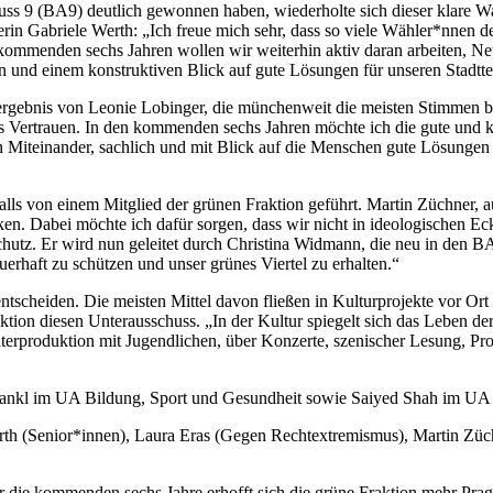
 (BA9) deutlich gewonnen haben, wiederholte sich dieser klare Wahl
erin Gabriele Werth: „Ich freue mich sehr, dass so viele Wähler*nne
en kommenden sechs Jahren wollen wir weiterhin aktiv daran arbeiten,
 und einem konstruktiven Blick auf gute Lösungen für unseren Stadttei
lergebnis von Leonie Lobinger, die münchenweit die meisten Stimmen be
das Vertrauen. In den kommenden sechs Jahren möchte ich die gute und
llen Miteinander, sachlich und mit Blick auf die Menschen gute Lösung
s von einem Mitglied der grünen Fraktion geführt. Martin Züchner, auc
ken. Dabei möchte ich dafür sorgen, dass wir nicht in ideologischen Ec
chutz. Er wird nun geleitet durch Christina Widmann, die neu in de
auerhaft zu schützen und unser grünes Viertel zu erhalten.“
tscheiden. Die meisten Mittel davon fließen in Kulturprojekte vor Ort
aktion diesen Unterausschuss. „In der Kultur spiegelt sich das Leben de
terproduktion mit Jugendlichen, über Konzerte, szenischer Lesung, Pr
nkl im UA Bildung, Sport und Gesundheit sowie Saiyed Shah im UA S
rth (Senior*innen), Laura Eras (Gegen Rechtextremismus), Martin Züc
ür die kommenden sechs Jahre erhofft sich die grüne Fraktion mehr Pr