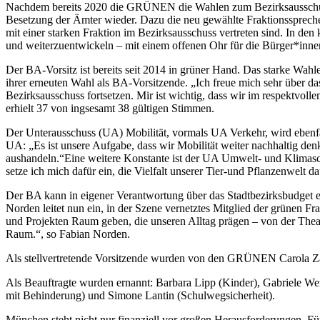
Nachdem bereits 2020 die GRÜNEN die Wahlen zum Bezirksausschuss 9
Besetzung der Ämter wieder. Dazu die neu gewählte Fraktionssprech
mit einer starken Fraktion im Bezirksausschuss vertreten sind. In d
und weiterzuentwickeln – mit einem offenen Ohr für die Bürger*innen
Der BA-Vorsitz ist bereits seit 2014 in grüner Hand. Das starke Wah
ihrer erneuten Wahl als BA-Vorsitzende. „Ich freue mich sehr über 
Bezirksausschuss fortsetzen. Mir ist wichtig, dass wir im respektvo
erhielt 37 von ingsesamt 38 gültigen Stimmen.
Der Unterausschuss (UA) Mobilität, vormals UA Verkehr, wird ebenfall
UA: „Es ist unsere Aufgabe, dass wir Mobilität weiter nachhaltig den
aushandeln.“Eine weitere Konstante ist der UA Umwelt- und Klimas
setze ich mich dafür ein, die Vielfalt unserer Tier-und Pflanzenwelt d
Der BA kann in eigener Verantwortung über das Stadtbezirksbudget en
Norden leitet nun ein, in der Szene vernetztes Mitglied der grünen Fr
und Projekten Raum geben, die unseren Alltag prägen – von der Thea
Raum.“, so Fabian Norden.
Als stellvertretende Vorsitzende wurden von den GRÜNEN Carola Za
Als Beauftragte wurden ernannt: Barbara Lipp (Kinder), Gabriele We
mit Behinderung) und Simone Lantin (Schulwegsicherheit).
München steht nicht nur finanziell vor großen Herausforderungen. F