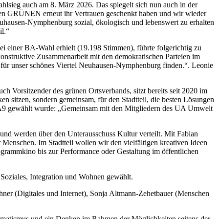
sieg auch am 8. März 2026. Das spiegelt sich nun auch in der
n den GRÜNEN erneut ihr Vertrauen geschenkt haben und wir wieder
 Neuhausen-Nymphenburg sozial, ökologisch und lebenswert zu erhalten
l.“
i einer BA-Wahl erhielt (19.198 Stimmen), führte folgerichtig zu
 konstruktive Zusammenarbeit mit den demokratischen Parteien im
en für unser schönes Viertel Neuhausen-Nymphenburg finden.“. Leonie
h Vorsitzender des grünen Ortsverbands, sitzt bereits seit 2020 im
ken sitzen, sondern gemeinsam, für den Stadtteil, die besten Lösungen
n BA9 gewählt wurde: „Gemeinsam mit den Mitgliedern des UA Umwelt
 und werden über den Unterausschuss Kultur verteilt. Mit Fabian
r Menschen. Im Stadtteil wollen wir den vielfältigen kreativen Ideen
ogrammkino bis zur Performance oder Gestaltung im öffentlichen
oziales, Integration und Wohnen gewählt.
hner (Digitales und Internet), Sonja Altmann-Zehetbauer (Menschen
agmatismus und ein Denken im Rahmen der Möglichkeiten seitens der