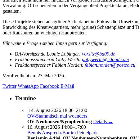
Verwaltung. Oft scheiterten in der Vergangenheit Projekte daran, 
gestalten.
Diese Projekte stehen aus grüner Sicht dabei im Fokus: die Umsetzung
Entwicklung des Kreativquartiers, mehr (grüne) Schattenplätze und T
oder Radspuren an wichtigen Hauptrouten.
Für weitere Fragen stehen Ihnen gern zur Verfügung:
B
A-Vorsitzende Leonie Lobinger:
vorsitz@ba09.de
Fraktionssprecherin Gaby Werth:
gabywerth@icloud.com
Fraktionssprecher Fabian Norden:
fabian.norden@posteo.eu
Veröffentlicht am
23. Mai 2026.
Twitter
WhatsApp
Facebook
E-Mail
Termine
14. August 2026 18:00–21:00
OV-Stammtisch mal woanders
OV Neuhausen/Nymphenburg
Details →
16. August 2026 14:00–17:00
Bennis Ansprech-Bar im Petuelpark
Benjamin Adjei, OV Neuhausen/Nymphenburg, OV