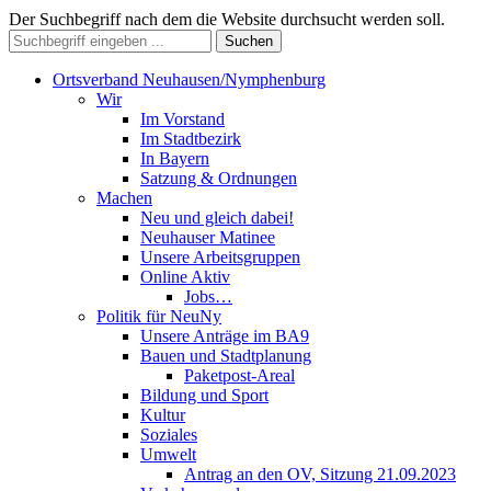
Der Suchbegriff nach dem die Website durchsucht werden soll.
Suchen
Ortsverband Neuhausen/Nymphenburg
Wir
Im Vorstand
Im Stadtbezirk
In Bayern
Satzung & Ordnungen
Machen
Neu und gleich dabei!
Neuhauser Matinee
Unsere Arbeitsgruppen
Online Aktiv
Jobs…
Politik für NeuNy
Unsere Anträge im BA9
Bauen und Stadtplanung
Paketpost-Areal
Bildung und Sport
Kultur
Soziales
Umwelt
Antrag an den OV, Sitzung 21.09.2023