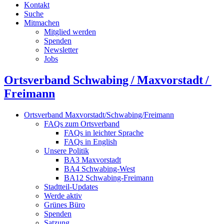
Kontakt
Suche
Mitmachen
Mitglied werden
Spenden
Newsletter
Jobs
Ortsverband Schwabing / Maxvorstadt ⁠/
Freimann
Ortsverband Maxvorstadt/Schwabing/Freimann
FAQs zum Ortsverband
FAQs in leichter Sprache
FAQs in English
Unsere Politik
BA3 Maxvorstadt
BA4 Schwabing-West
BA12 Schwabing-Freimann
Stadtteil-Updates
Werde aktiv
Grünes Büro
Spenden
Satzung