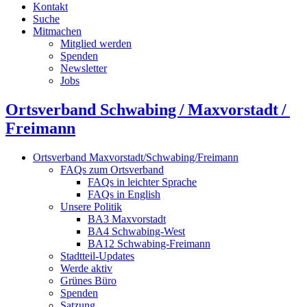
Kontakt
Suche
Mitmachen
Mitglied werden
Spenden
Newsletter
Jobs
Ortsverband Schwabing / Maxvorstadt ⁠/
Freimann
Ortsverband Maxvorstadt/Schwabing/Freimann
FAQs zum Ortsverband
FAQs in leichter Sprache
FAQs in English
Unsere Politik
BA3 Maxvorstadt
BA4 Schwabing-West
BA12 Schwabing-Freimann
Stadtteil-Updates
Werde aktiv
Grünes Büro
Spenden
Satzung