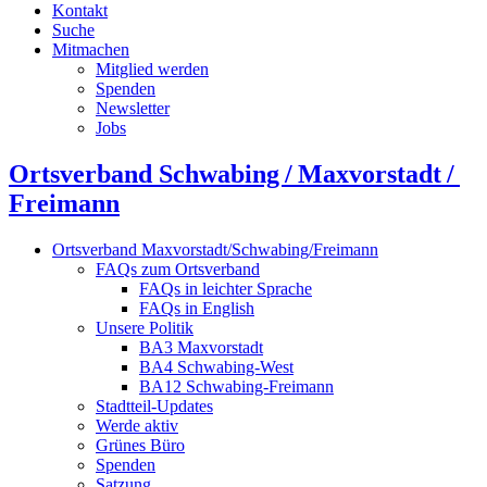
Kontakt
Suche
Mitmachen
Mitglied werden
Spenden
Newsletter
Jobs
Ortsverband Schwabing / Maxvorstadt ⁠/
Freimann
Ortsverband Maxvorstadt/Schwabing/Freimann
FAQs zum Ortsverband
FAQs in leichter Sprache
FAQs in English
Unsere Politik
BA3 Maxvorstadt
BA4 Schwabing-West
BA12 Schwabing-Freimann
Stadtteil-Updates
Werde aktiv
Grünes Büro
Spenden
Satzung