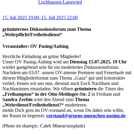
Lochhausen-Langwied
15. Juli 2025 19:00–15. Juli 2025 22:00
grüninternes Diskussionsforum zum Thema
„Wehrpflicht/Freiheitsdienst“
Veranstalter: OV Pasing/Aubing
Herzliche Einladung an grüne Mitglieder!
Unser OV Pasing-Aubing wird am
Dienstag 15.07.2025, 19 Uhr
wieder gastgebend sein für ein moderiertes Diskussionsforum.
Nachdem am 03.07. unsere OV-interne Premiere und Feuertaufe mit
diesem Mitgliederformat zum Thema „Gaza“ gut und konstruktiv
verlief, freuen wir uns nun, diesmal auch Euch Nachbarn und
Nachbarinnen einzuladen. Wir öffnen
grünintern
die Türen des
„Freihampton“ in der Otto-Meitinger-Str. 2
in Freiham und
Sandra Zerbin
wird den Abend zum
Thema
„Wehrdienst/Freiheitsdienst?“
moderieren.
melde Dich gern im OV-vorstand an, wenn Du dabei sein willst,
der Raum ist begrenzt:
vorstand@gruene-muenchen-pasing.de⁩
(Photo im sharepic: Caleb Minear/unsplash)