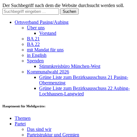
Der Suchbegriff nach dem die Website durchsucht werden soll.
Suchen
Ortsverband Pasing/Aubing
Über uns
Vorstand
BA 21
BA 22
mit Mandat für uns
in English
Spenden
Stimmkreisbüro München-West
Kommunalwahl 2026
Grüne Liste zum Bezirksausschuss 21 Pasing-
Obermenzing
Grüne Liste zum Bezirksausschuss 22 Aubing-
Lochhausen-Langwied
Hauptmenü für Mobilgeräte:
Themen
Partei
Das sind wir
Parteistruktur und Gremien