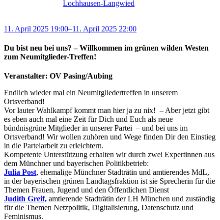
Lochhausen-Langwied
11. April 2025 19:00–11. April 2025 22:00
Du bist neu bei uns? – Willkommen im grünen wilden Westen
zum Neumitglieder-Treffen!
Veranstalter: OV Pasing/Aubing
Endlich wieder mal ein Neumitgliedertreffen in unserem
Ortsverband!
Vor lauter Wahlkampf kommt man hier ja zu nix! – Aber jetzt gibt
es eben auch mal eine Zeit für Dich und Euch als neue
bündnisgrüne Mitglieder in unserer Partei – und bei uns im
Ortsverband! Wir wollen zuhören und Wege finden Dir den Einstieg
in die Parteiarbeit zu erleichtern.
Kompetente Unterstützung erhalten wir durch zwei Expertinnen aus
dem Münchner und bayerischen Politikbetrieb:
Julia Post
, ehemalige Münchner Stadträtin und amtierendes MdL,
in der bayerischen grünen Landtagsfraktion ist sie Sprecherin für die
Themen Frauen, Jugend und den Öffentlichen Dienst
Judith Greif,
amtierende Stadträtin der LH München und zuständig
für die Themen Netzpolitik, Digitalisierung, Datenschutz und
Feminismus.