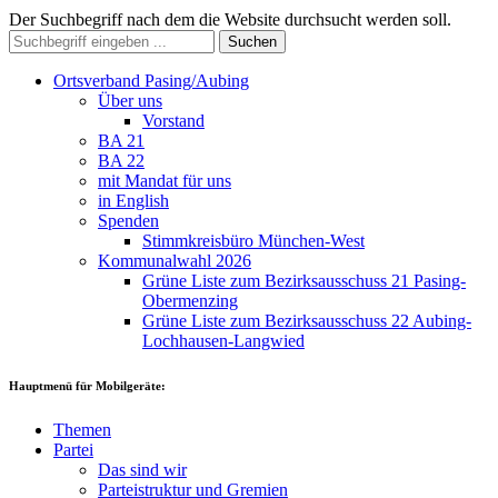
Der Suchbegriff nach dem die Website durchsucht werden soll.
Suchen
Ortsverband Pasing/Aubing
Über uns
Vorstand
BA 21
BA 22
mit Mandat für uns
in English
Spenden
Stimmkreisbüro München-West
Kommunalwahl 2026
Grüne Liste zum Bezirksausschuss 21 Pasing-
Obermenzing
Grüne Liste zum Bezirksausschuss 22 Aubing-
Lochhausen-Langwied
Hauptmenü für Mobilgeräte:
Themen
Partei
Das sind wir
Parteistruktur und Gremien