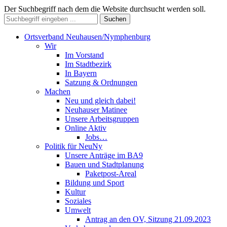
Der Suchbegriff nach dem die Website durchsucht werden soll.
Suchen
Ortsverband Neuhausen/Nymphenburg
Wir
Im Vorstand
Im Stadtbezirk
In Bayern
Satzung & Ordnungen
Machen
Neu und gleich dabei!
Neuhauser Matinee
Unsere Arbeitsgruppen
Online Aktiv
Jobs…
Politik für NeuNy
Unsere Anträge im BA9
Bauen und Stadtplanung
Paketpost-Areal
Bildung und Sport
Kultur
Soziales
Umwelt
Antrag an den OV, Sitzung 21.09.2023