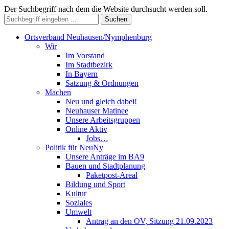
Der Suchbegriff nach dem die Website durchsucht werden soll.
Suchen
Ortsverband Neuhausen/Nymphenburg
Wir
Im Vorstand
Im Stadtbezirk
In Bayern
Satzung & Ordnungen
Machen
Neu und gleich dabei!
Neuhauser Matinee
Unsere Arbeitsgruppen
Online Aktiv
Jobs…
Politik für NeuNy
Unsere Anträge im BA9
Bauen und Stadtplanung
Paketpost-Areal
Bildung und Sport
Kultur
Soziales
Umwelt
Antrag an den OV, Sitzung 21.09.2023