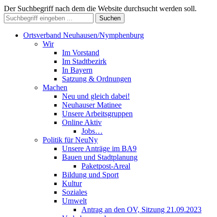
Der Suchbegriff nach dem die Website durchsucht werden soll.
Suchen
Ortsverband Neuhausen/Nymphenburg
Wir
Im Vorstand
Im Stadtbezirk
In Bayern
Satzung & Ordnungen
Machen
Neu und gleich dabei!
Neuhauser Matinee
Unsere Arbeitsgruppen
Online Aktiv
Jobs…
Politik für NeuNy
Unsere Anträge im BA9
Bauen und Stadtplanung
Paketpost-Areal
Bildung und Sport
Kultur
Soziales
Umwelt
Antrag an den OV, Sitzung 21.09.2023