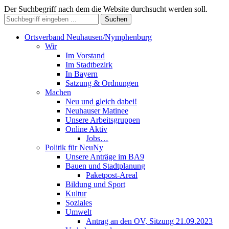
Der Suchbegriff nach dem die Website durchsucht werden soll.
Suchen
Ortsverband Neuhausen/Nymphenburg
Wir
Im Vorstand
Im Stadtbezirk
In Bayern
Satzung & Ordnungen
Machen
Neu und gleich dabei!
Neuhauser Matinee
Unsere Arbeitsgruppen
Online Aktiv
Jobs…
Politik für NeuNy
Unsere Anträge im BA9
Bauen und Stadtplanung
Paketpost-Areal
Bildung und Sport
Kultur
Soziales
Umwelt
Antrag an den OV, Sitzung 21.09.2023