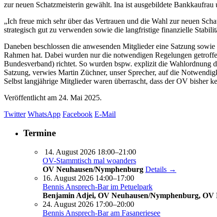
zur neuen Schatzmeisterin gewählt. Ina ist ausgebildete Bankkaufrau un
„Ich freue mich sehr über das Vertrauen und die Wahl zur neuen Sc
strategisch gut zu verwenden sowie die langfristige finanzielle Stabili
Daneben beschlossen die anwesenden Mitglieder eine Satzung sowie e
Rahmen hat. Dabei wurden nur die notwendigen Regelungen getroffe
Bundesverband) richtet. So wurden bspw. explizit die Wahlordnung de
Satzung, verwies Martin Züchner, unser Sprecher, auf die Notwendig
Selbst langjährige Mitglieder waren überrascht, dass der OV bisher 
Veröffentlicht am
24. Mai 2025.
Twitter
WhatsApp
Facebook
E-Mail
Termine
14. August 2026 18:00–21:00
OV-Stammtisch mal woanders
OV Neuhausen/Nymphenburg
Details →
16. August 2026 14:00–17:00
Bennis Ansprech-Bar im Petuelpark
Benjamin Adjei, OV Neuhausen/Nymphenburg, OV
24. August 2026 17:00–20:00
Bennis Ansprech-Bar am Fasaneriesee