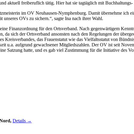
d aktuell freiberuflich tätig. Hier hat sie tagtäglich mit Buchhaltungs
hatzmeisterin im OV Neuhausen-Nymphenburg. Damit übernehme ich eine
tät unseres OVs zu sichern.“, sagte Ina nach ihrer Wahl.
ine Finanzordnung für den Ortsverband. Nach gegenwärtigem Kenntniss
n, da sich der Ortsverband ansonsten nach den Regelungen der überge
s Kreisverbandes, das Frauenstatut wie das Vielfaltsstatut von Bündn
keit u.a. aufgrund gewachsener Mitgliedszahlen. Der OV ist seit Nov
keine Satzung hatte, und es gab viel Zustimmung für die Initiative des
 Nord,
Details →