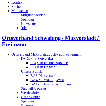
Kontakt
Suche
Mitmachen
Mitglied werden
Spenden
Newsletter
Jobs
Ortsverband Schwabing / Maxvorstadt ⁠/
Freimann
Ortsverband Maxvorstadt/Schwabing/Freimann
FAQs zum Ortsverband
FAQs in leichter Sprache
FAQs in English
Unsere Politik
BA3 Maxvorstadt
BA4 Schwabing-West
BA12 Schwabing-Freimann
Stadtteil-Updates
Werde aktiv
Grünes Büro
Spenden
Satzung