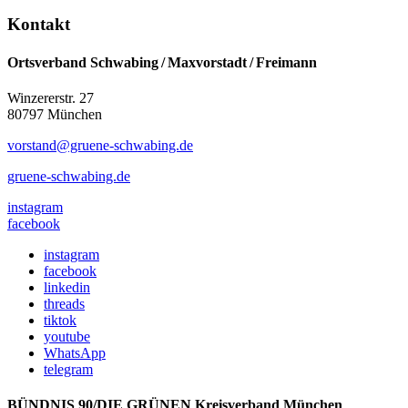
Kontakt
Ortsverband Schwabing / Maxvorstadt ⁠/ Freimann
Winzererstr. 27
80797 München
vorstand@gruene-schwabing.de
gruene-schwabing.de
instagram
facebook
instagram
facebook
linkedin
threads
tiktok
youtube
WhatsApp
telegram
BÜNDNIS 90/DIE GRÜNEN Kreisverband München