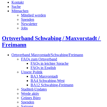
Kontakt
Suche
Mitmachen
Mitglied werden
Spenden
Newsletter
Jobs
Ortsverband Schwabing / Maxvorstadt ⁠/
Freimann
Ortsverband Maxvorstadt/Schwabing/Freimann
FAQs zum Ortsverband
FAQs in leichter Sprache
FAQs in English
Unsere Politik
BA3 Maxvorstadt
BA4 Schwabing-West
BA12 Schwabing-Freimann
Stadtteil-Updates
Werde aktiv
Grünes Büro
Spenden
Satzung