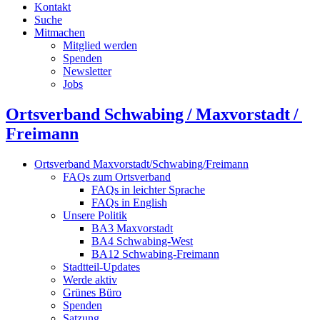
Kontakt
Suche
Mitmachen
Mitglied werden
Spenden
Newsletter
Jobs
Ortsverband Schwabing / Maxvorstadt ⁠/
Freimann
Ortsverband Maxvorstadt/Schwabing/Freimann
FAQs zum Ortsverband
FAQs in leichter Sprache
FAQs in English
Unsere Politik
BA3 Maxvorstadt
BA4 Schwabing-West
BA12 Schwabing-Freimann
Stadtteil-Updates
Werde aktiv
Grünes Büro
Spenden
Satzung