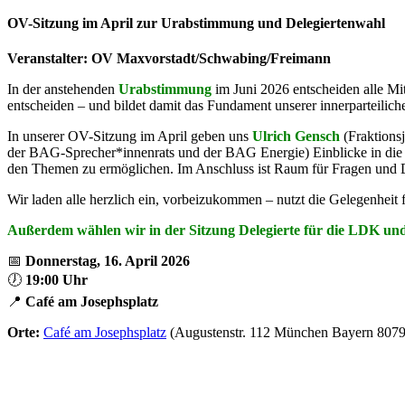
OV-Sitzung im April zur Urabstimmung und Delegiertenwahl
Veranstalter: OV Maxvorstadt/Schwabing/Freimann
In der anstehenden
Urabstimmung
im Juni 2026 entscheiden alle M
entscheiden – und bildet damit das Fundament unserer innerparteilic
In unserer OV-Sitzung im April geben uns
Ulrich Gensch
(Fraktions
der BAG-Sprecher*innenrats und der BAG Energie) Einblicke in die I
den Themen zu ermöglichen. Im Anschluss ist Raum für Fragen und 
Wir laden alle herzlich ein, vorbeizukommen – nutzt die Gelegenheit
Außerdem wählen wir in der Sitzung Delegierte für die LDK un
📅
Donnerstag, 16. April 2026
🕖
19:00 Uhr
📍
Café am Josephsplatz
Orte:
Café am Josephsplatz
(Augustenstr. 112 München Bayern 807