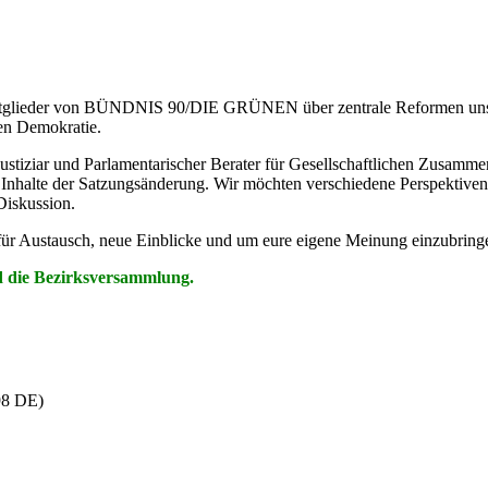
itglieder von BÜNDNIS 90/DIE GRÜNEN über zentrale Reformen unsere
hen Demokratie.
justiziar und Parlamentarischer Berater für Gesellschaftlichen Zusam
nhalte der Satzungsänderung. Wir möchten verschiedene Perspektiven 
Diskussion.
 für Austausch, neue Einblicke und um eure eigene Meinung einzubring
d die Bezirksversammlung.
98 DE)