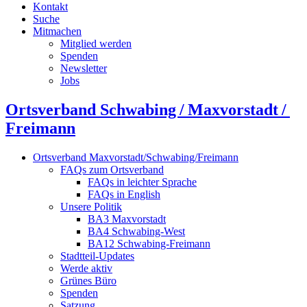
Kontakt
Suche
Mitmachen
Mitglied werden
Spenden
Newsletter
Jobs
Ortsverband Schwabing / Maxvorstadt ⁠/
Freimann
Ortsverband Maxvorstadt/Schwabing/Freimann
FAQs zum Ortsverband
FAQs in leichter Sprache
FAQs in English
Unsere Politik
BA3 Maxvorstadt
BA4 Schwabing-West
BA12 Schwabing-Freimann
Stadtteil-Updates
Werde aktiv
Grünes Büro
Spenden
Satzung