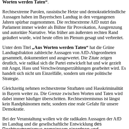
Worten werden Taten“
.
Rechtsextreme Parolen, rassistische Hetze und demokratiefeindliche
Aussagen haben im Bayerischen Landtag in den vergangenen
Jahren spürbar zugenommen. Die rechtsextreme AfD nutzt das
Parlament immer wieder als Bühne für Provokation, Ausgrenzung
und autoritäre Narrative. Was früher am äußersten rechten Rand
geäußert wurde, wird heute offen im Plenum gesagt und verbreitet.
Unter dem Titel
„Aus Worten werden Taten“
hat die Grüne
Landtagsfraktion zahlreiche Aussagen von AfD-Abgeordneten
gesammelt, dokumentiert und ausgewertet. Die Zitate zeigen
deutlich, wie radikal sich die Partei entwickelt hat und wie gezielt
mit Angst, Hass und Verschwörungserzählungen gearbeitet wird. Es
handelt sich nicht um Einzelfälle, sondern um eine politische
Strategie.
Gleichzeitig nehmen rechtsextreme Straftaten und Hasskriminalität
in Bayern weiter zu. Die Grenze zwischen Worten und Taten wird
dabei immer häufiger überschritten. Rechtsextremismus ist längst
kein Randphänomen mehr, sondern eine reale Gefahr für unsere
Demokratie.
Bei der Veranstaltung wollen wir die radikalen Aussagen der AfD
im Landtag und die gesellschaftliche Entwicklung
des