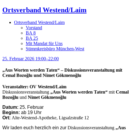
Ortsverband Westend/Laim
Ortsverband Westend/Laim
Vorstand
BA 8
BA 25
Mit Mandat für Uns
Stimmkreisbüro München-West
25. Februar 2026 19:00–22:00
„Aus Worten werden Taten“ – Diskussionsveranstaltung mit
Cemal Bozoğlu und Nimet Gökmenoğlu
Veranstalter: OV Westend/Laim
Diskussionsveranstaltung
„Aus Worten werden Taten“
mit
Cemal
Bozoğlu
und
Nimet Gökmenoğlu
Datum:
25. Februar
Beginn:
ab 19 Uhr
Ort:
Alte-Westend-Apotheke,
Ligsalzstraße 12
Wir laden euch herzlich ein zur
Diskussionsveranstaltung
„
Aus