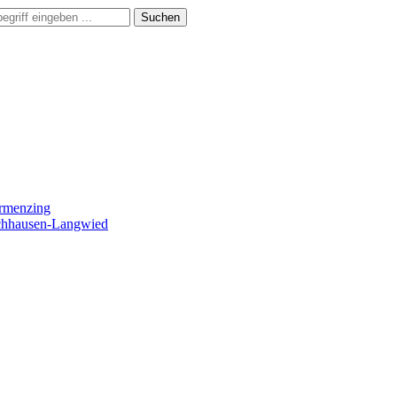
Suchen
ermenzing
ochhausen-Langwied