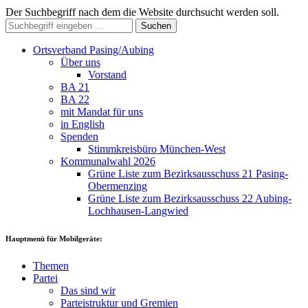
Der Suchbegriff nach dem die Website durchsucht werden soll.
Suchen
Ortsverband Pasing/Aubing
Über uns
Vorstand
BA 21
BA 22
mit Mandat für uns
in English
Spenden
Stimmkreisbüro München-West
Kommunalwahl 2026
Grüne Liste zum Bezirksausschuss 21 Pasing-
Obermenzing
Grüne Liste zum Bezirksausschuss 22 Aubing-
Lochhausen-Langwied
Hauptmenü für Mobilgeräte:
Themen
Partei
Das sind wir
Parteistruktur und Gremien