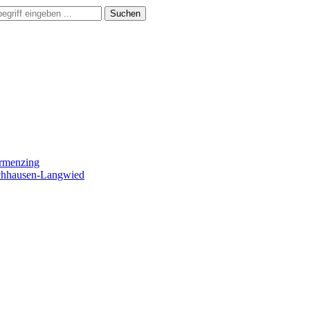
Suchen
ermenzing
ochhausen-Langwied