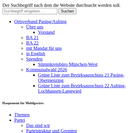
Der Suchbegriff nach dem die Website durchsucht werden soll.
Suchen
Ortsverband Pasing/Aubing
Über uns
Vorstand
BA 21
BA 22
mit Mandat für uns
in English
Spenden
Stimmkreisbüro München-West
Kommunalwahl 2026
Grüne Liste zum Bezirksausschuss 21 Pasing-
Obermenzing
Grüne Liste zum Bezirksausschuss 22 Aubing-
Lochhausen-Langwied
Hauptmenü für Mobilgeräte:
Themen
Partei
Das sind wir
Parteistruktur und Gremien