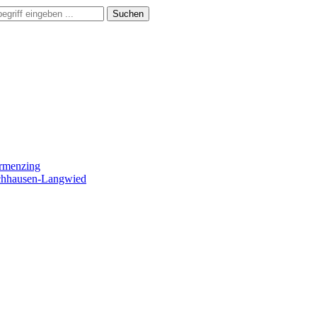
Suchen
ermenzing
ochhausen-Langwied