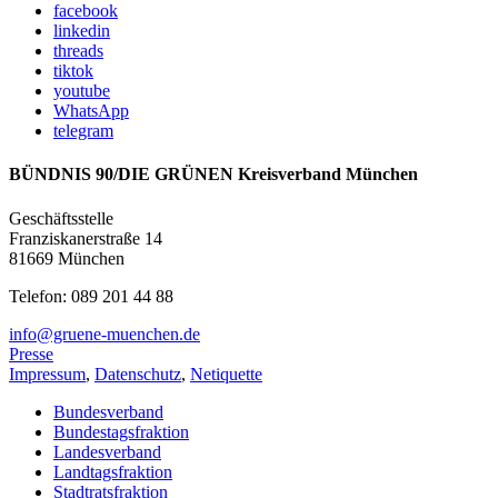
facebook
linkedin
threads
tiktok
youtube
WhatsApp
telegram
BÜNDNIS 90/DIE GRÜNEN Kreisverband München
Geschäftsstelle
Franziskanerstraße 14
81669 München
Telefon: 089 201 44 88
info@gruene-muenchen.de
Presse
Impressum
,
Datenschutz
,
Netiquette
Bundesverband
Bundestagsfraktion
Landesverband
Landtagsfraktion
Stadtratsfraktion