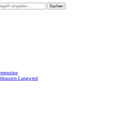
Suchen
ermenzing
ochhausen-Langwied