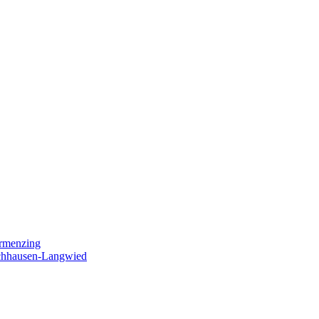
ermenzing
ochhausen-Langwied