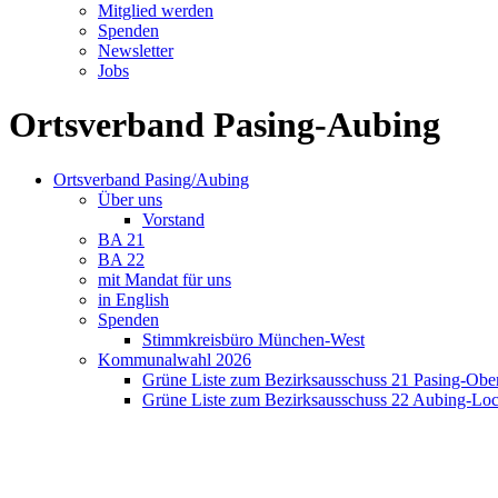
Mitglied werden
Spenden
Newsletter
Jobs
Ortsverband Pasing-Aubing
Ortsverband Pasing/Aubing
Über uns
Vorstand
BA 21
BA 22
mit Mandat für uns
in English
Spenden
Stimmkreisbüro München-West
Kommunalwahl 2026
Grüne Liste zum Bezirksausschuss 21 Pasing-Ob
Grüne Liste zum Bezirksausschuss 22 Aubing-L