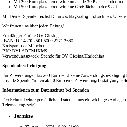
Mit 200 Euro plakatieren wir einmal alle 30 Plakatständer in 
Mit 500 Euro plakatieren wir eine Großfläche in der Stadt
Mit Deiner Spende machst Du uns schlagkräftig und sichtbar. Unsere f
Wir freuen uns über jeden Beitrag!
Empfänger: Grüne OV Giesing
IBAN: DE 4370 2501 5000 2771 2660
Kreisparkasse München
BIC: BYLADEM1KMS
Verwendungszweck: Spende für OV Giesing/Harlaching
Spendenbescheinigung
Für Zuwendungen bis 200 Euro wird keine Zuwendungsbestätigung für 
uns alle Spender*innen ab 50 Euro eine Zuwendungsbestätigung, sofer
Informationen zum Datenschutz bei Spenden
Der Schutz Deiner persönlichen Daten ist uns ein wichtiges Anliege
Telemediengesetz).
Termine
27. August 2026 18:00–21:00