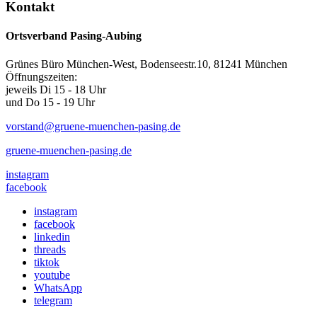
Kontakt
Ortsverband Pasing-Aubing
Grünes Büro München-West, Bodenseestr.10, 81241 München
Öffnungszeiten:
jeweils Di 15 - 18 Uhr
und Do 15 - 19 Uhr
vorstand@gruene-muenchen-pasing.de
gruene-muenchen-pasing.de
instagram
facebook
instagram
facebook
linkedin
threads
tiktok
youtube
WhatsApp
telegram