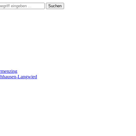
Suchen
ermenzing
ochhausen-Langwied