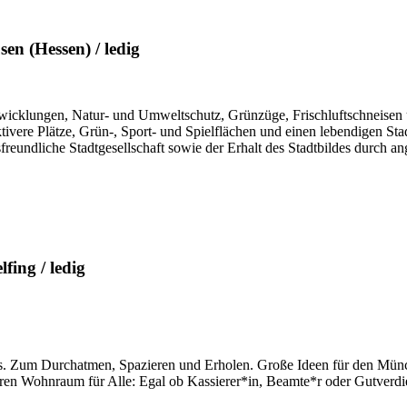
en (Hessen) / ledig
ntwicklungen, Natur- und Umweltschutz, Grünzüge, Frischluftschneisen 
vere Plätze, Grün-, Sport- und Spielflächen und einen lebendigen Stadt
tersfreundliche Stadtgesellschaft sowie der Erhalt des Stadtbildes dur
fing / ledig
ns. Zum Durchatmen, Spazieren und Erholen. Große Ideen für den Münc
 Wohnraum für Alle: Egal ob Kassierer*in, Beamte*r oder Gutverdiene