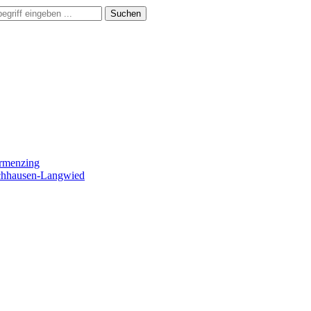
Suchen
ermenzing
ochhausen-Langwied