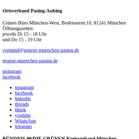
Ortsverband Pasing-Aubing
Grünes Büro München-West, Bodenseestr.10, 81241 München
Öffnungszeiten:
jeweils Di 15 - 18 Uhr
und Do 15 - 19 Uhr
vorstand@gruene-muenchen-pasing.de
gruene-muenchen-pasing.de
instagram
facebook
instagram
facebook
linkedin
threads
tiktok
youtube
WhatsApp
telegram
BÜNDNIS 90/DIE GRÜNEN Kreisverband München