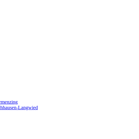
ermenzing
ochhausen-Langwied