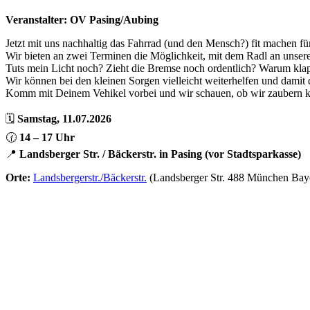
Veranstalter: OV Pasing/Aubing
Jetzt mit uns nachhaltig das Fahrrad (und den Mensch?) fit machen f
Wir bieten an zwei Terminen die Möglichkeit, mit dem Radl an unse
Tuts mein Licht noch? Zieht die Bremse noch ordentlich? Warum klap
Wir können bei den kleinen Sorgen vielleicht weiterhelfen und damit
Komm mit Deinem Vehikel vorbei und wir schauen, ob wir zaubern kö
🗓️
Samstag, 11.07.2026
🕜
14 – 17 Uhr
📍
Landsberger Str. / Bäckerstr. in Pasing (vor Stadtsparkasse)
Orte:
Landsbergerstr./Bäckerstr.
(Landsberger Str. 488 München Ba