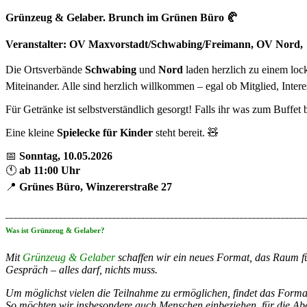
Grünzeug & Gelaber. Brunch im Grünen Büro 🥐
Veranstalter: OV Maxvorstadt/Schwabing/Freimann, OV Nord,
Die Ortsverbände
Schwabing
und
Nord
laden herzlich zu einem lo
Miteinander. Alle sind herzlich willkommen – egal ob Mitglied, Interes
Für Getränke ist selbstverständlich gesorgt! Falls ihr was zum Buffet 
Eine kleine
Spielecke für Kinder
steht bereit. 🧸
📅
Sonntag, 10.05.2026
🕚
ab 11:00 Uhr
📍
Grünes Büro, Winzererstraße 27
_________________________________________________________________________
Was ist Grünzeug & Gelaber?
Mit
Grünzeug & Gelaber
schaffen wir ein neues Format, das Raum fü
Gespräch – alles darf, nichts muss.
Um möglichst vielen die Teilnahme zu ermöglichen, findet das Forma
So möchten wir insbesondere auch Menschen einbeziehen, für die Abe