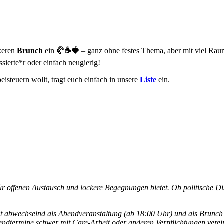
ckeren
Brunch
ein
🥐☕🍓
– ganz ohne festes Thema, aber mit viel Rau
sierte*r oder einfach neugierig!
beisteuern wollt, tragt euch einfach in unsere
Liste
ein.
______________
r offenen Austausch und lockere Begegnungen bietet. Ob politische Dis
t abwechselnd als Abendveranstaltung (ab 18:00 Uhr) und als Brunch 
ndtermine schwer mit Care-Arbeit oder anderen Verpflichtungen verei