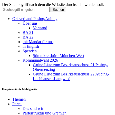
Der Suchbegriff nach dem die Website durchsucht werden soll.
Suchen
Ortsverband Pasing/Aubing
Über uns
Vorstand
BA 21
BA 22
mit Mandat für uns
in English
Spenden
Stimmkreisbüro München-West
Kommunalwahl 2026
Grüne Liste zum Bezirksausschuss 21 Pasing-
Obermenzing
Grüne Liste zum Bezirksausschuss 22 Aubing-
Lochhausen-Langwied
Hauptmenü für Mobilgeräte:
Themen
Partei
Das sind wir
Parteistruktur und Gremien