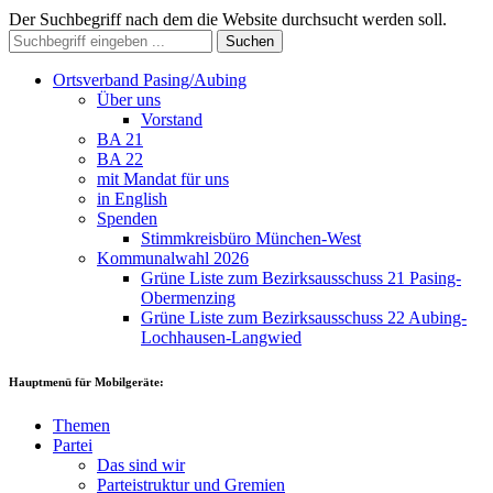
Der Suchbegriff nach dem die Website durchsucht werden soll.
Suchen
Ortsverband Pasing/Aubing
Über uns
Vorstand
BA 21
BA 22
mit Mandat für uns
in English
Spenden
Stimmkreisbüro München-West
Kommunalwahl 2026
Grüne Liste zum Bezirksausschuss 21 Pasing-
Obermenzing
Grüne Liste zum Bezirksausschuss 22 Aubing-
Lochhausen-Langwied
Hauptmenü für Mobilgeräte:
Themen
Partei
Das sind wir
Parteistruktur und Gremien