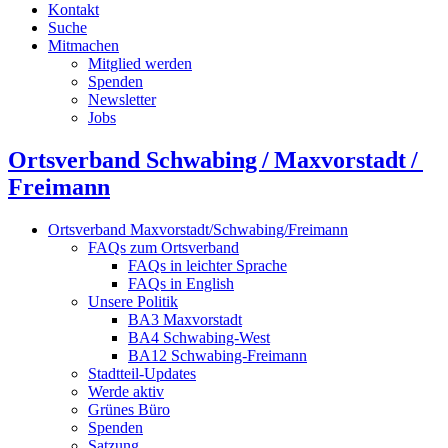
Kontakt
Suche
Mitmachen
Mitglied werden
Spenden
Newsletter
Jobs
Ortsverband Schwabing / Maxvorstadt ⁠/
Freimann
Ortsverband Maxvorstadt/Schwabing/Freimann
FAQs zum Ortsverband
FAQs in leichter Sprache
FAQs in English
Unsere Politik
BA3 Maxvorstadt
BA4 Schwabing-West
BA12 Schwabing-Freimann
Stadtteil-Updates
Werde aktiv
Grünes Büro
Spenden
Satzung