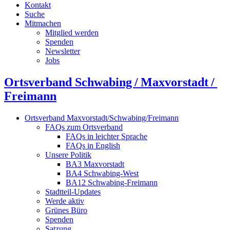
Kontakt
Suche
Mitmachen
Mitglied werden
Spenden
Newsletter
Jobs
Ortsverband Schwabing / Maxvorstadt ⁠/
Freimann
Ortsverband Maxvorstadt/Schwabing/Freimann
FAQs zum Ortsverband
FAQs in leichter Sprache
FAQs in English
Unsere Politik
BA3 Maxvorstadt
BA4 Schwabing-West
BA12 Schwabing-Freimann
Stadtteil-Updates
Werde aktiv
Grünes Büro
Spenden
Satzung