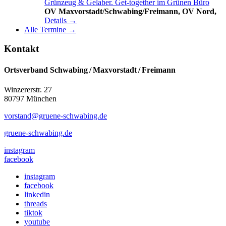
Grünzeug & Gelaber. Get-to­ge­ther im Grünen Büro
OV Maxvorstadt/Schwabing/Freimann, OV Nord,
Details →
Alle Termine →
Kontakt
Ortsverband Schwabing / Maxvorstadt ⁠/ Freimann
Winzererstr. 27
80797 München
vorstand@gruene-schwabing.de
gruene-schwabing.de
instagram
facebook
instagram
facebook
linkedin
threads
tiktok
youtube