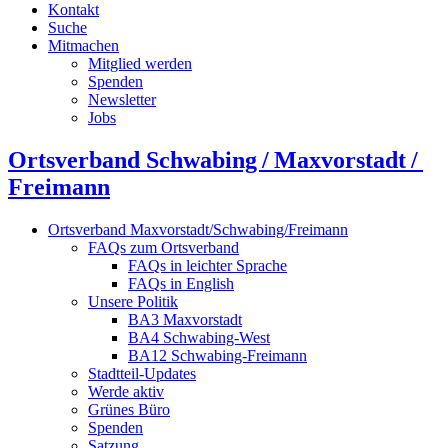
Kontakt
Suche
Mitmachen
Mitglied werden
Spenden
Newsletter
Jobs
Ortsverband Schwabing / Maxvorstadt ⁠/
Freimann
Ortsverband Maxvorstadt/Schwabing/Freimann
FAQs zum Ortsverband
FAQs in leichter Sprache
FAQs in English
Unsere Politik
BA3 Maxvorstadt
BA4 Schwabing-West
BA12 Schwabing-Freimann
Stadtteil-Updates
Werde aktiv
Grünes Büro
Spenden
Satzung