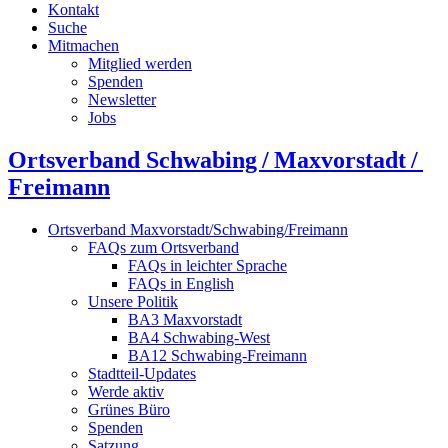
Kontakt
Suche
Mitmachen
Mitglied werden
Spenden
Newsletter
Jobs
Ortsverband Schwabing / Maxvorstadt ⁠/
Freimann
Ortsverband Maxvorstadt/Schwabing/Freimann
FAQs zum Ortsverband
FAQs in leichter Sprache
FAQs in English
Unsere Politik
BA3 Maxvorstadt
BA4 Schwabing-West
BA12 Schwabing-Freimann
Stadtteil-Updates
Werde aktiv
Grünes Büro
Spenden
Satzung