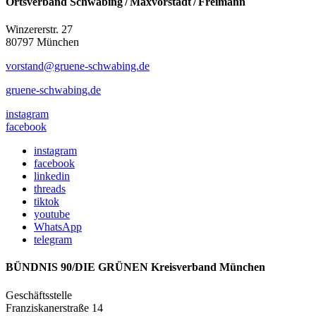
Ortsverband Schwabing / Maxvorstadt ⁠/ Freimann
Winzererstr. 27
80797 München
vorstand@gruene-schwabing.de
gruene-schwabing.de
instagram
facebook
instagram
facebook
linkedin
threads
tiktok
youtube
WhatsApp
telegram
BÜNDNIS 90/DIE GRÜNEN Kreisverband München
Geschäftsstelle
Franziskanerstraße 14