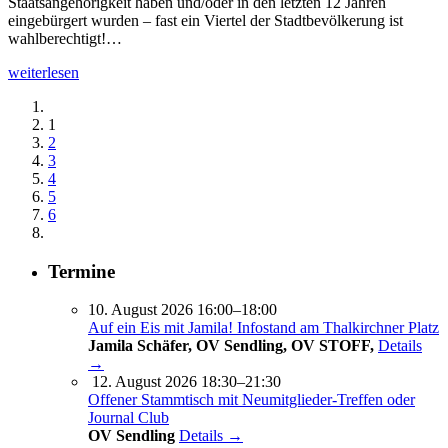
Staatsangehörigkeit haben und/oder in den letzten 12 Jahren
eingebürgert wurden – fast ein Viertel der Stadtbevölkerung ist
wahlberechtigt!…
weiterlesen
1
2
3
4
5
6
Termine
10. August 2026 16:00–18:00
Auf ein Eis mit Jamila! Infostand am Thalkirchner Platz
Jamila Schäfer, OV Sendling, OV STOFF,
Details
→
12. August 2026 18:30–21:30
Offener Stammtisch mit Neumitglieder-Treffen oder
Journal Club
OV Sendling
Details →