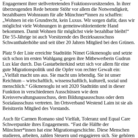
Engagement ihrer stellvertretenden Fraktionsvorsitzenden. In ihrer
überzeugenden Rede betonte Stöhr vor allem die Notwendigkeit,
bezahlbaren Wohnraum für alle Münchner*innen zu schaffen:
„Wohnen ist ein Grundrecht, kein Luxus. Wir sorgen dafür, dass wir
möglichst viele Wohnungen in gemeinwohlorientierte Hand
bekommen. Damit Wohnen für möglichst viele bezahlbar bleibt!“
Die 55-Jährige ist auch Vorsitzende des Bezirksausschuss
Schwanthalerhöhe und seit über 20 Jahren Mitglied bei den Grünen.
Platz 9 der Liste erreichte Stadträtin Nimet Gökmenoglu und setzte
sich schon im ersten Wahlgang gegen ihre Mitbewerberin Gudrun
Lux klar durch. Das Gastarbeiterkind setzt sich vor allem für eine
gute Migrationspolitik und die Opfer von rechter Gewalt ein:
„Vielfalt macht uns aus. Sie macht uns lebendig. Sie ist unser
Reichtum – wirtschaftlich, wissenschaftlich, kulturell, sozial und
menschlich.“ Gökmenoglu ist seit 2020 Stadträtin und in dieser
Funktion in verschiedenen Ausschüssen wie dem
Kreisverwaltungsausschuss, dem Bildungsausschuss oder dem
Sozialausschuss vertreten. Im Ortsverband Westend Laim ist sie als
Beisitzerin Mitglied des Vorstands.
Auch für Carmen Romano sind Vielfalt, Toleranz und Equal Care
Schwerpunkte ihres Engagements. “Fast die Hälfte der
Münchner*innen hat eine Migrationsgeschichte. Diese Menschen
studieren, arbeiten, zahlen Steuern und engagieren sich. Sie gehören