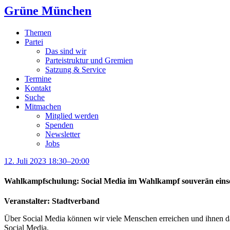
Grüne München
Themen
Partei
Das sind wir
Parteistruktur und Gremien
Satzung & Service
Termine
Kontakt
Suche
Mitmachen
Mitglied werden
Spenden
Newsletter
Jobs
12. Juli 2023 18:30–20:00
Wahlkampfschulung: Social Media im Wahlkampf souverän eins
Veranstalter: Stadtverband
Über Social Media können wir viele Menschen erreichen und ihnen da
Social Media.