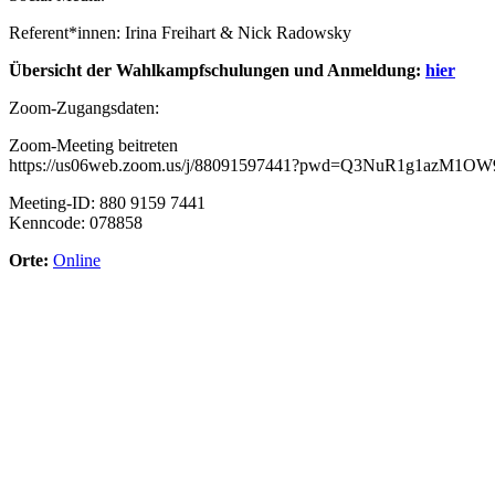
Referent*innen: Irina Freihart & Nick Radowsky
Übersicht der Wahlkampfschulungen und Anmeldung:
hier
Zoom-Zugangsdaten:
Zoom-Meeting beitreten
https://us06web.zoom.us/j/88091597441?pwd=Q3NuR1g1azM1
Meeting-ID: 880 9159 7441
Kenncode: 078858
Orte:
Online